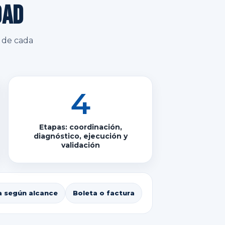
dad
e de cada
4
Etapas: coordinación,
diagnóstico, ejecución y
validación
a según alcance
Boleta o factura