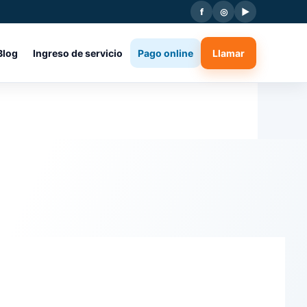
f
◎
▶
Blog
Ingreso de servicio
Pago online
Llamar