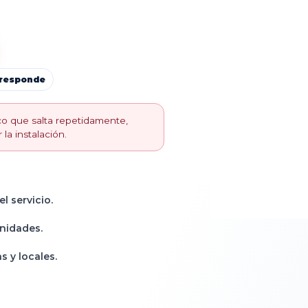
rresponde
ico que salta repetidamente,
 la instalación.
l servicio.
unidades.
s y locales.