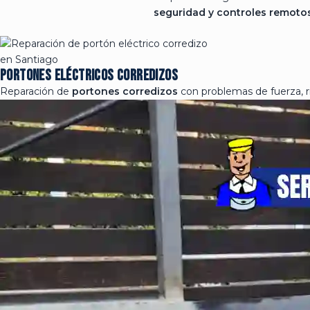
seguridad y controles remoto
Portones eléctricos corredizos
Reparación de
portones corredizos
con problemas de fuerza, r