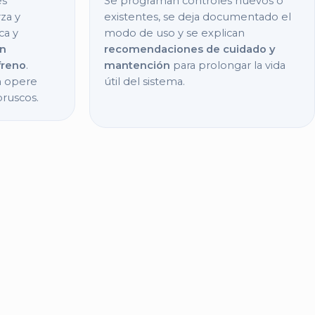
es
Se programan controles nuevos o
rza y
existentes, se deja documentado el
ca y
modo de uso y se explican
on
recomendaciones de cuidado y
freno
.
mantención
para prolongar la vida
n opere
útil del sistema.
bruscos.