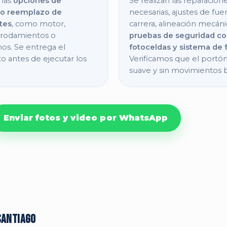
 las
opciones de
Se realizan las reparacion
 o reemplazo de
necesarias, ajustes de fue
tes
, como motor,
carrera, alineación mecáni
, rodamientos o
pruebas de seguridad c
os. Se entrega el
fotoceldas y sistema de 
 antes de ejecutar los
Verificamos que el portó
suave y sin movimientos 
Enviar fotos y video por WhatsApp
Santiago