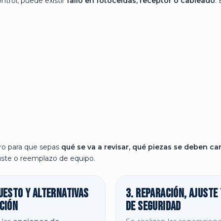
ntrol, puede existir
fallo en fotoceldas, receptor o cableado
.
ro para que sepas
qué se va a revisar, qué piezas se deben c
juste o reemplazo de equipo.
uesto y alternativas
3. Reparación, ajuste
ción
de seguridad