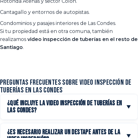
Rotonda Atenas y sector Colón.
Cantagallo y entornos de autopistas.
Condominios y pasajes interiores de Las Condes.
Si tu propiedad está en otra comuna, también
realizamos
video inspección de tuberías en el resto de
Santiago
.
Preguntas frecuentes sobre video inspección de
tuberías en Las Condes
¿Qué incluye la video inspección de tuberías en
▼
Las Condes?
La
video inspección de tuberías en Las Condes
¿Es necesario realizar un destape antes de la
incluye la visita del técnico, el uso de cámara CCTV
▼