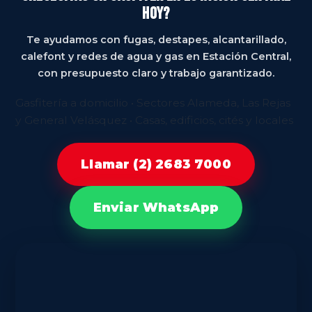
hoy?
dejar la instalación segura.
Te ayudamos con fugas, destapes, alcantarillado,
calefont y redes de agua y gas en Estación Central,
con presupuesto claro y trabajo garantizado.
Gasfitería a domicilio • Sectores Alameda, Las Rejas
y General Velásquez • Casas, edificios, cités y locales
Llamar (2) 2683 7000
Enviar WhatsApp